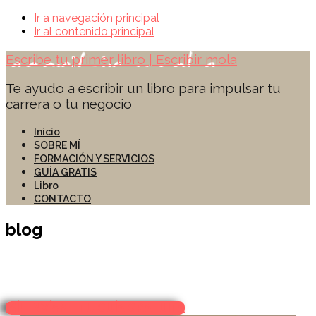
Ir a navegación principal
Ir al contenido principal
Escribe tu primer libro | Escribir mola
Te ayudo a escribir un libro para impulsar tu
carrera o tu negocio
Inicio
SOBRE MÍ
FORMACIÓN Y SERVICIOS
GUÍA GRATIS
Libro
CONTACTO
¿Sientes la necesidad de ha
blog
Comienza a crear el hábito de escribir con 
crear el hábito de escri
¡SÍ! ENVÍAME TU GUÍA GR​ATUITA