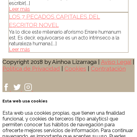
escribir[...]
Leer más
LOS 7 PECADOS CAPITALES DEL
ESCRITOR NOVEL
Ya lo dice este milenario aforismo Errare humanum
est. Es decir, equivocarse es un acto intrínseco a la
naturaleza humana.[...]
Leer más
Copyright 2018 by Ainhoa Lizarraga |
Aviso Legal
|
Política de Privacidad
|
Cookies
|
Contratación
Esta web usa cookies
Esta web usa cookies propias, que tienen una finalidad
funcional, y cookies de terceros (tipo analytics) que
permiten conocer tus hábitos de navegación para
ofrecerte mejores servicios de información. Para continuar
navegando, es importante que aceptes su uso. Puedes