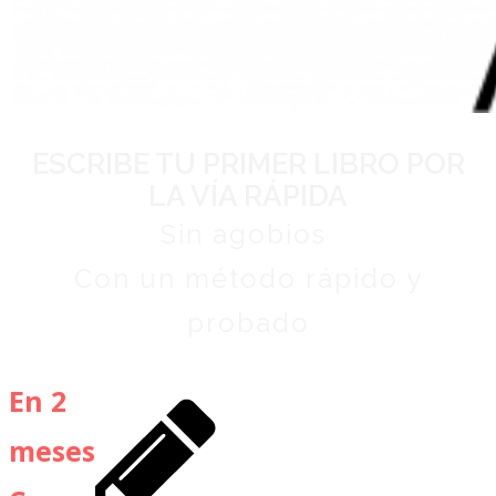
ESCRIBE TU PRIMER LIBRO POR
LA VÍA RÁPIDA
S
in agobios
C
on un método rápido y
probado
En 2
meses