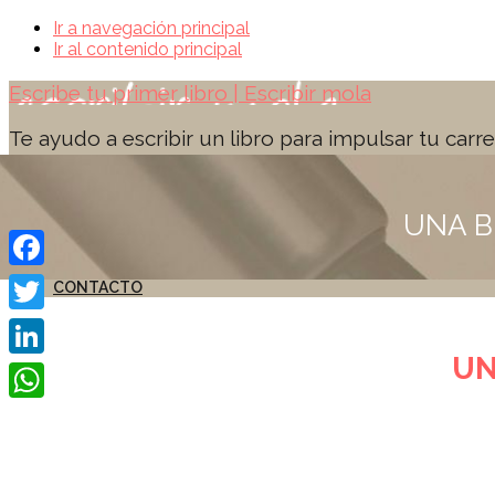
Ir a navegación principal
Ir al contenido principal
Escribe tu primer libro | Escribir mola
Te ayudo a escribir un libro para impulsar tu carr
Inicio
SOBRE MÍ
UNA B
FORMACIÓN Y SERVICIOS
GUÍA GRATIS
Libro
Facebook
CONTACTO
Twitter
UN
LinkedIn
WhatsApp