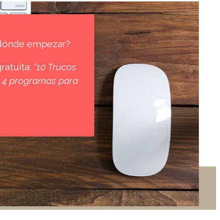
r dónde empezar?
ratuita:
“10 Trucos
 y 4 programas para