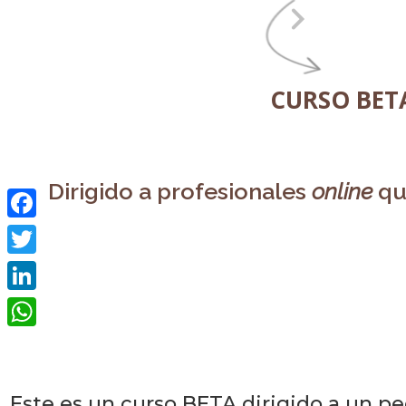
CURSO BET
D
irigido a profesionales
online
qu
Curso
fast
: ESCRI
Facebook
Twitter
Un libro te ayudará a
LinkedIn
WhatsApp
Este es un curso BETA dirigido a un p