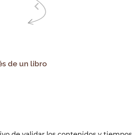
és de un libro
ÍAS
sector
vo de validar los contenidos y tiempos