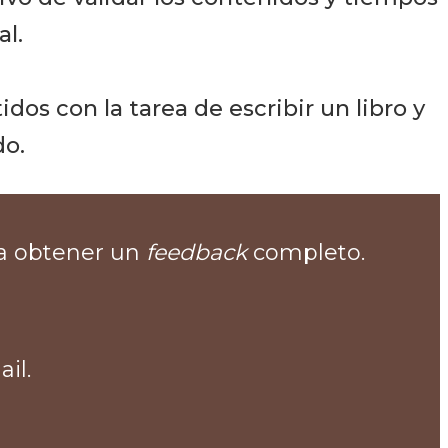
al.
s con la tarea de escribir un libro y
do.
ra obtener un
feedback
completo.
il.