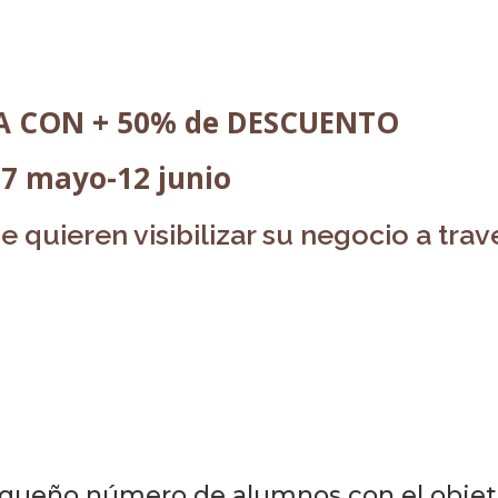
A CON + 50% de DESCUENTO
7 mayo-12 junio
e quieren visibilizar su negocio a trav
BE TU PRIMER LIBRO EN 30 D
 destacar como experto en tu 
equeño número de alumnos con el objeti